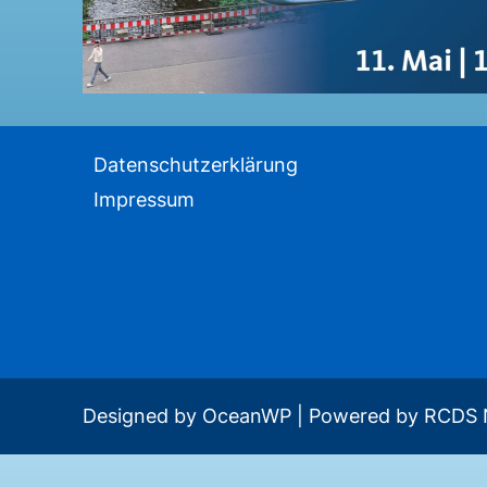
Datenschutzerklärung
Impressum
Designed by OceanWP | Powered by
RCDS