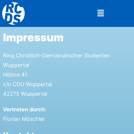
Impressum
Ring Christlich-Demokratischer Studenten
Wuppertal
Höhne 41
c/o CDU Wuppertal
42275 Wuppertal
Vertreten durch:
Florian Möschler