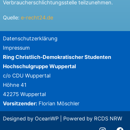
Verbraucherschlichtungsstelle teilzunehmen.
Quelle:
e-recht24.de
Datenschutzerklärung
Impressum
Ring Christlich-Demokratischer Studenten
Hochschulgruppe Wuppertal
c/o CDU Wuppertal
Höhne 41
42275 Wuppertal
Vorsitzender:
Florian Möschler
Designed by OceanWP | Powered by
RCDS NRW